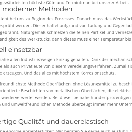
Wir gewährleisten höchste Güte und Termintreue bei unserer Arbeit.
it modernen Methoden
steht bei uns zu Beginn des Prozesses. Danach muss das Werkstü
esprüht werden. Dieser haftet aufgrund von Ladung und Gegenladu
ngebrannt. Naturgemäß schmelzen die feinen Partikel und vernetz
ständigkeit des Werkstücks, denn dieses muss einer Temperatur bis
ll einsetzbar
einahe allen Industriezweigen Einzug gehalten. Dank der mechanis
e als auch Privatleute von diesem Veredelungsverfahren. Zumal si
kte erzeugen. Und das alles mit höchstem Korrosionsschutz.
ltfreundlichste Methode Oberflächen, ohne Lösungsmittel zu beschi
rientierte Beschichten von metallischen Oberflächen, die elektrisc
wiederverwertet werden. Bei dieser beinahe hundertprozentigen M
hen und umweltfreundlichen Methode überzeugt immer mehr Unter
tige Qualität und dauerelastisch
ine enorme Abriebfestigkeit. Wir beraten Sie gerne auch ausführ